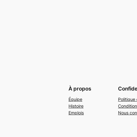
À propos
Confide
Équipe
Politique 
Histoire
Condition
Emplois
Nous con