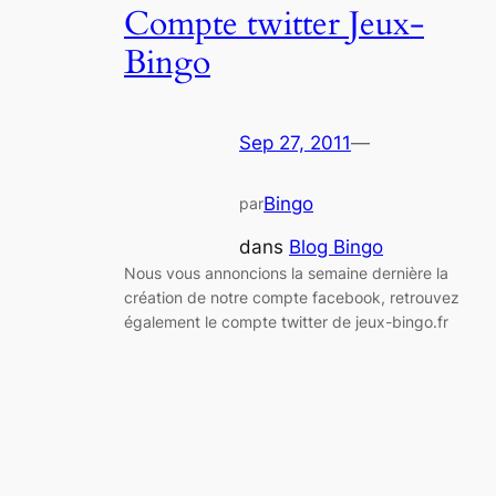
Compte twitter Jeux-
Bingo
Sep 27, 2011
—
Bingo
par
dans
Blog Bingo
Nous vous annoncions la semaine dernière la
création de notre compte facebook, retrouvez
également le compte twitter de jeux-bingo.fr