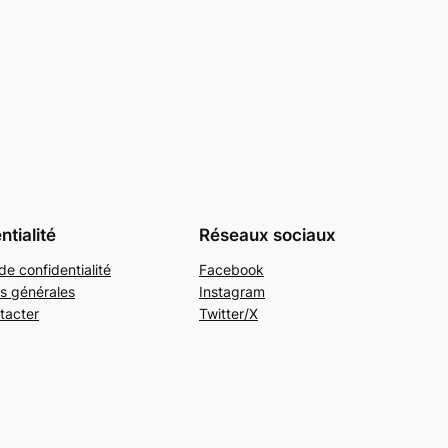
ntialité
Réseaux sociaux
de confidentialité
Facebook
s générales
Instagram
tacter
Twitter/X