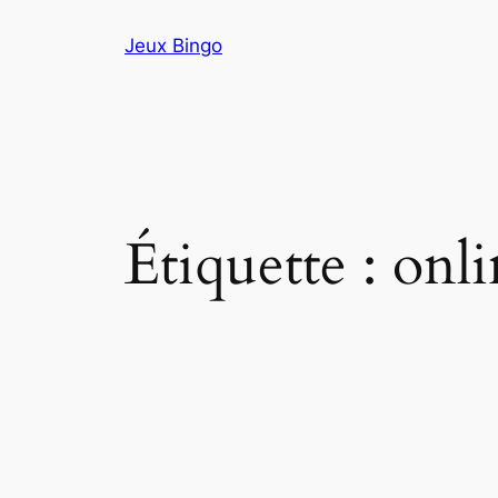
Aller
Jeux Bingo
au
contenu
Étiquette :
onli