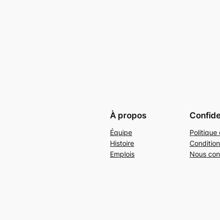
À propos
Confide
Équipe
Politique 
Histoire
Condition
Emplois
Nous con