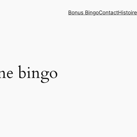
Bonus Bingo
Contact
Histoir
ne bingo